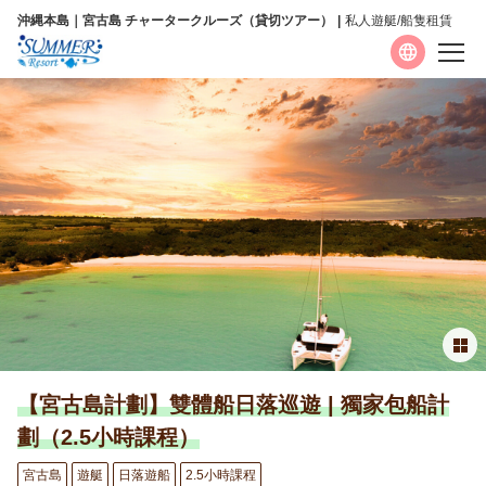
沖縄本島｜宮古島 チャータークルーズ（貸切ツアー）
私人遊艇/船隻租賃
語言
日本語
English
简体中文
繁體中文
【宮古島計劃】雙體船日落巡遊 | 獨家包船計
劃（2.5小時課程）
宮古島
遊艇
日落遊船
2.5小時課程