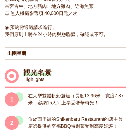
※宮古牛、地方豬肉、地方雞肉、近海魚類
◎ 無人機攝影選項 40,000日元／次
◉ 預約需通過請求進行。
我們原則上將在24小時內與您聯繫，確認或不可。
出團星期
観光名景
Highlights
在大型雙體帆船遊艇（長度13.96米，寬度7.87
1
米，容納15人）上享受奢華時光！
位於西里街的Shikenbaru Restaurant的店主兼
2
廚師提供的至福BBQ特別菜受到高度好評！